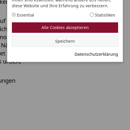
rken aus
diese Website und Ihre Erfahrung zu verbessern.
Essential
Statistiken
auf den
Alle Cookies akzeptieren
ich in Ruhe
oten-vor-
Speichern
 Nähe ein
et finden
Datenschutzerklärung
s unsere
lungen